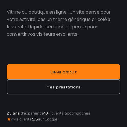
r
Vitrine ou boutique en ligne : un site pensé pour
votre activité, pas un thème générique bricolé à
Log
la va-vite. Rapide, sécurisé, et pensé pour
ide
convertir vos visiteurs en clients.
dès
co
Devis gratuit
Mes prestations
25 ans
d'expérience
10+
clients accompagnés
Avis clients
5/5
sur Google